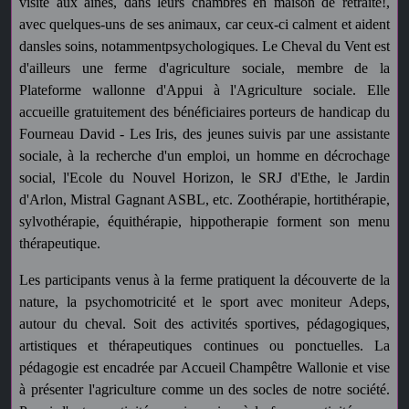
visite aux aînés, dans leurs chambres en maison de retraite!,
avec quelques-uns de ses animaux, car ceux-ci calment et aident
dansles soins, notammentpsychologiques. Le Cheval du Vent est
d'ailleurs une ferme d'agriculture sociale, membre de la
Plateforme wallonne d'Appui à l'Agriculture sociale. Elle
accueille gratuitement des bénéficiaires porteurs de handicap du
Fourneau David - Les Iris, des jeunes suivis par une assistante
sociale, à la recherche d'un emploi, un homme en décrochage
social, l'Ecole du Nouvel Horizon, le SRJ d'Ethe, le Jardin
d'Arlon, Mistral Gagnant ASBL, etc. Zoothérapie, hortithérapie,
sylvothérapie, équithérapie, hippotherapie forment son menu
thérapeutique.
Les participants venus à la ferme pratiquent la découverte de la
nature, la psychomotricité et le sport avec moniteur Adeps,
autour du cheval. Soit des activités sportives, pédagogiques,
artistiques et thérapeutiques continues ou ponctuelles. La
pédagogie est encadrée par Accueil Champêtre Wallonie et vise
à présenter l'agriculture comme un des socles de notre société.