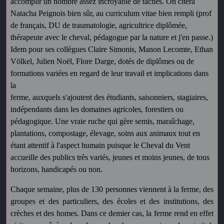
accomplir un nombre assez incroyable de tâches. On citera
Natacha Peignois bien sûr, au curriculum vitae bien rempli (prof
de français, DU de traumatologie, agricultrice diplômée,
thérapeute avec le cheval, pédagogue par la nature et j'en passe.)
Idem pour ses collègues Claire Simonis, Manon Lecomte, Ethan
Völkel, Julien Noël, Flore Darge, dotés de diplômes ou de
formations variées en regard de leur travail et implications dans
la
ferme, auxquels s'ajoutent des étudiants, saisonniers, stagiaires,
indépendants dans les domaines agricoles, forestiers ou
pédagogique. Une vraie ruche qui gère semis, maraîchage,
plantations, compostage, élevage, soins aux animaux tout en
étant attentif à l'aspect humain puisque le Cheval du Vent
accueille des publics très variés, jeunes et moins jeunes, de tous
horizons, handicapés ou non.
Chaque semaine, plus de 130 personnes viennent à la ferme, des
groupes et des particuliers, des écoles et des institutions, des
crèches et des homes. Dans ce demier cas, la ferme rend en effet