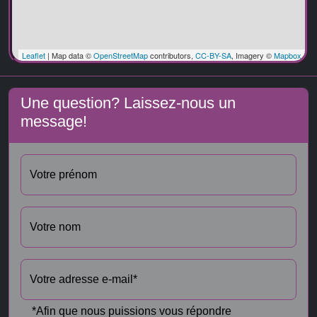
Leaflet
| Map data ©
OpenStreetMap
contributors,
CC-BY-SA
, Imagery ©
Mapbox
Une question? Laissez-nous un
message!
Votre prénom
Votre nom
Votre adresse e-mail*
*Afin que nous puissions vous répondre