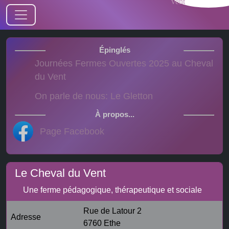
Journées Fermes Ouvertes 2025 au Cheval
du Vent
On parle de nous: Le Gletton
Page Facebook
Le Cheval du Vent
Une ferme pédagogique, thérapeutique et sociale
Rue de Latour 2
Adresse
6760 Ethe